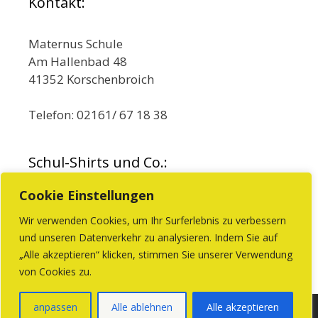
Kontakt:
Maternus Schule
Am Hallenbad 48
41352 Korschenbroich
Telefon: 02161/ 67 18 38
Schul-Shirts und Co.:
Cookie Einstellungen
Wir verwenden Cookies, um Ihr Surferlebnis zu verbessern
und unseren Datenverkehr zu analysieren. Indem Sie auf
Beim Förderverein können Sie Produkte mit
„Alle akzeptieren“ klicken, stimmen Sie unserer Verwendung
dem Schullogo kaufen.
von Cookies zu.
anpassen
Alle ablehnen
Alle akzeptieren
© 2026 Maternus Grundschule
• Erstellt mit
GeneratePress