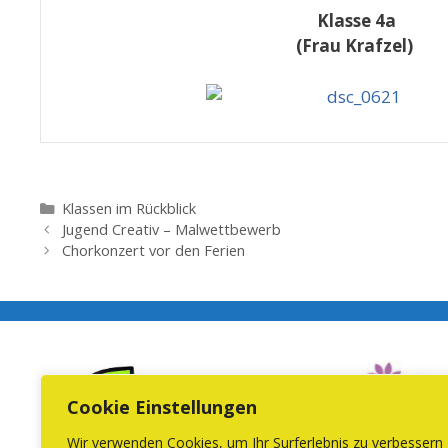
Klasse 4a
(Frau Krafzel)
Kategorien
Klassen im Rückblick
Jugend Creativ – Malwettbewerb
Chorkonzert vor den Ferien
Cookie Einstellungen
Wir verwenden Cookies, um Ihr Surferlebnis zu verbessern