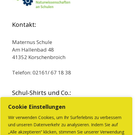
Kontakt:
Maternus Schule
Am Hallenbad 48
41352 Korschenbroich
Telefon: 02161/ 67 18 38
Schul-Shirts und Co.:
Cookie Einstellungen
Wir verwenden Cookies, um Ihr Surferlebnis zu verbessern
Beim Förderverein können Sie Produkte mit
und unseren Datenverkehr zu analysieren. Indem Sie auf
„Alle akzeptieren“ klicken, stimmen Sie unserer Verwendung
dem Schullogo kaufen.