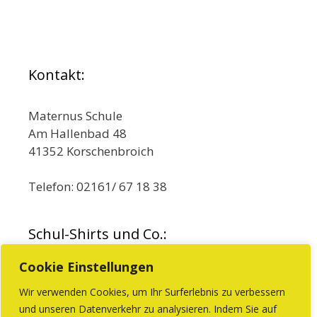
Kontakt:
Maternus Schule
Am Hallenbad 48
41352 Korschenbroich
Telefon: 02161/ 67 18 38
Schul-Shirts und Co.:
Cookie Einstellungen
Wir verwenden Cookies, um Ihr Surferlebnis zu verbessern
und unseren Datenverkehr zu analysieren. Indem Sie auf
Beim Förderverein können Sie Produkte mit