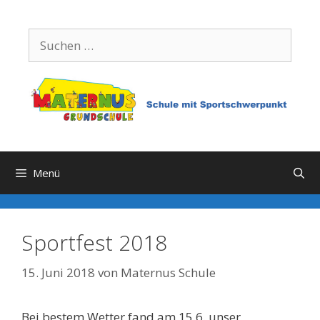
Zum
Inhalt
Suchen
springen
nach:
Menü
Sportfest 2018
15. Juni 2018
von
Maternus Schule
Bei bestem Wetter fand am 15.6. unser