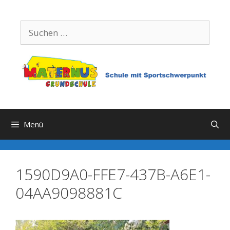
Zum
Inhalt
Suchen
springen
nach:
Menü
1590D9A0-FFE7-437B-A6E1-
04AA9098881C