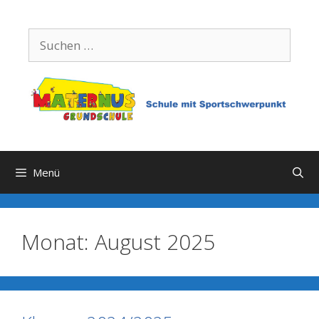
Zum
Inhalt
Suchen
springen
nach:
Menü
Monat:
August 2025