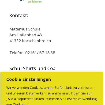
Kontakt:
Maternus Schule
Am Hallenbad 48
41352 Korschenbroich
Telefon: 02161/ 67 18 38
Schul-Shirts und Co.:
Cookie Einstellungen
Wir verwenden Cookies, um Ihr Surferlebnis zu verbessern
Beim Förderverein können Sie Produkte mit
und unseren Datenverkehr zu analysieren. Indem Sie auf
„Alle akzeptieren“ klicken, stimmen Sie unserer Verwendung
dem Schullogo kaufen.
von Cookies zu.