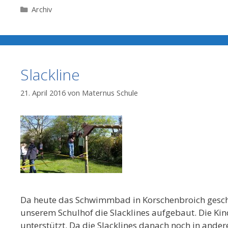
Kategorien
Archiv
Slackline
21. April 2016
von
Maternus Schule
Da heute das Schwimmbad in Korschenbroich geschl
unserem Schulhof die Slacklines aufgebaut. Die Ki
unterstützt. Da die Slacklines danach noch in ande